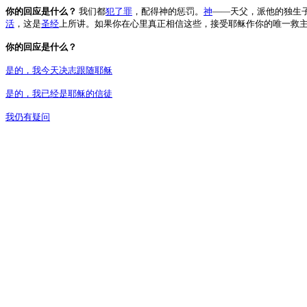
你的回应是什么？
我们都
犯了罪
，配得神的惩罚。
神
――天父，派他的独生
活
，这是
圣经
上所讲。如果你在心里真正相信这些，接受耶稣作你的唯一救主
你的回应是什么？
是的，我今天决志跟随耶稣
是的，我已经是耶稣的信徒
我仍有疑问