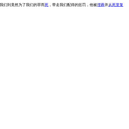
我们到竟然为了我们的罪而
死
，带走我们配得的惩罚，他被
埋葬
并
从死里复