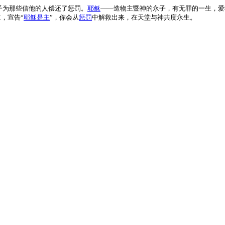
子为那些信他的人偿还了惩罚。
耶稣
――造物主暨神的永子，有无罪的一生，爱
，宣告“
耶稣是主
”，你会从
惩罚
中解救出来，在天堂与神共度永生。