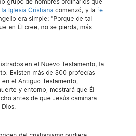
eño grupo de hombres ordinarios que
 la Iglesia Cristiana
comenzó, y la
fe
elio era simple: "Porque de tal
e en Él cree, no se pierda, más
egistrados en el Nuevo Testamento, la
nto. Existen más de 300 profecías
s en el Antiguo Testamento,
muerte y entorno, mostrará que Él
mucho antes de que Jesús caminara
 Dios.
 origen del cristianismo pudiera