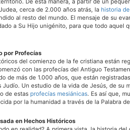
territorio. De esta manera, a partir de un pequ
Judea, cerca de 2.000 años atrás, la
historia de
ido al resto del mundo. El mensaje de su evang
do a Su Hijo unigénito, para que todo aquel qu
o por Profecías
tóricos del comienzo de la fe cristiana están r
 comenzó con las profecías del Antiguo Testame
do de más de 1.000 años, que están registrada
 Judío. Un estudio de la vida de Jesús, de su 
to de estas
profecías mesiánicas
. Es así que, 
ocida por la humanidad a través de la Palabra de
Basada en Hechos Históricos
odo en realidad? A primera vista, la historia del