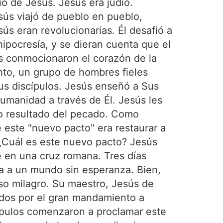
io de Jesús. Jesús era judío.
esús viajó de pueblo en pueblo,
s eran revolucionarias. Él desafió a
hipocresía, y se dieran cuenta que el
ús conmocionaron el corazón de la
onto, un grupo de hombres fieles
us discípulos. Jesús enseñó a Sus
humanidad a través de Él. Jesús les
mo resultado del pecado. Como
 este "nuevo pacto" era restaurar a
¿Cuál es este nuevo pacto? Jesús
e en una cruz romana. Tres días
za a un mundo sin esperanza. Bien,
so milagro. Su maestro, Jesús de
gados por el gran mandamiento a
cípulos comenzaron a proclamar este