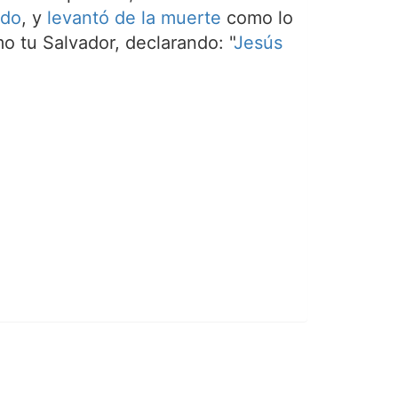
ado
, y
levantó de la muerte
como lo
o tu Salvador, declarando: "
Jesús
.