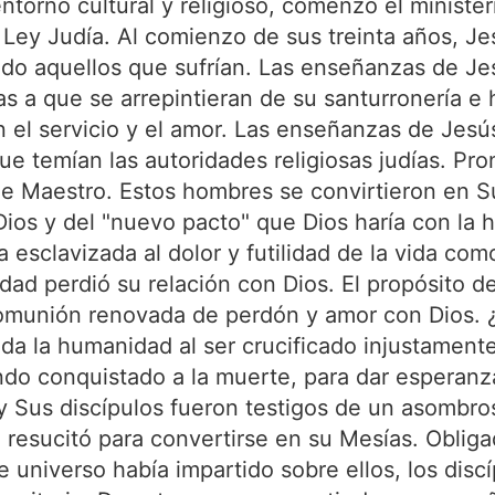
entorno cultural y religioso, comenzó el minister
a Ley Judía. Al comienzo de sus treinta años, J
o aquellos que sufrían. Las enseñanzas de Jesú
as a que se arrepintieran de su santurronería e 
en el servicio y el amor. Las enseñanzas de Jes
que temían las autoridades religiosas judías. Pr
le Maestro. Estos hombres se convirtieron en S
Dios y del "nuevo pacto" que Dios haría con la 
 esclavizada al dolor y futilidad de la vida co
ad perdió su relación con Dios. El propósito de
comunión renovada de perdón y amor con Dios. 
da la humanidad al ser crucificado injustament
iendo conquistado a la muerte, para dar esperan
 y Sus discípulos fueron testigos de un asombro
e resucitó para convertirse en su Mesías. Obli
e universo había impartido sobre ellos, los dis