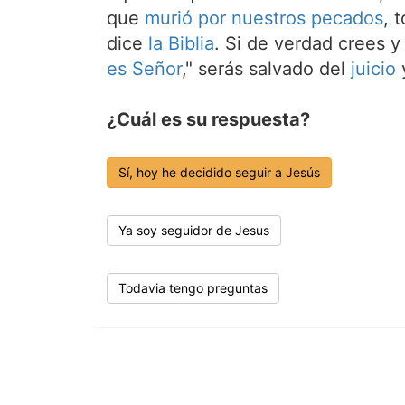
que
murió por nuestros pecados
, 
dice
la Biblia
. Si de verdad crees y
es Señor
," serás salvado del
juicio
y
¿Cuál es su respuesta?
Sí, hoy he decidido seguir a Jesús
Ya soy seguidor de Jesus
Todavia tengo preguntas