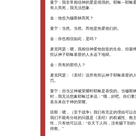
曼宁：我非常相信神的爱是很强的。耶稣―耶稣
有人而死，我无法想象…
金：他也为穆斯林而死？
曼宁：当然。当然。而他是热爱他们的。
金：你也相信如此，是吗？
麦克阿瑟：嗯，我相信神爱他创造的生命。但最
拒认神子耶稣基督的人永远下地狱。
金：所有的那些人？
麦克阿瑟：《圣经》说所有拒认神子耶稣基督的
罚。
曼宁：但当父神被荣耀时耶稣是喜悦的。当穆斯
时，我无法想象耶稣过来说：“哦，好吧。你们要
喜乐来自于神的荣耀。
琼斯：嗯，（至于战争）我们有充足的理由可以
我们不能有分歧的问题是《圣经》的权威性、救
性，只有他可以说：“在天下人间，没有赐下别的
得救。”