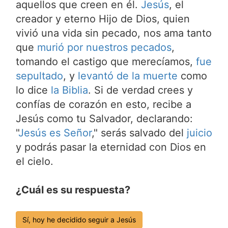
aquellos que creen en él.
Jesús
, el
creador y eterno Hijo de Dios, quien
vivió una vida sin pecado, nos ama tanto
que
murió por nuestros pecados
,
tomando el castigo que merecíamos,
fue
sepultado
, y
levantó de la muerte
como
lo dice
la Biblia
. Si de verdad crees y
confías de corazón en esto, recibe a
Jesús como tu Salvador, declarando:
"
Jesús es Señor
," serás salvado del
juicio
y podrás pasar la eternidad con Dios en
el cielo.
¿Cuál es su respuesta?
Sí, hoy he decidido seguir a Jesús